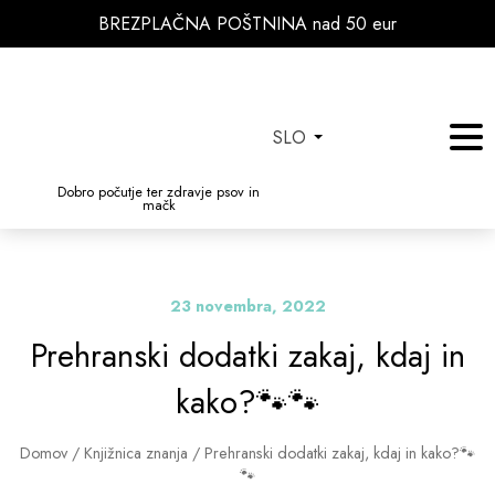
BREZPLAČNA POŠTNINA nad 50 eur
SLO
Dobro počutje ter zdravje psov in
mačk
23 novembra, 2022
Prehranski dodatki zakaj, kdaj in
kako?🐾🐾
Domov
/
Knjižnica znanja
/
Prehranski dodatki zakaj, kdaj in kako?🐾
🐾