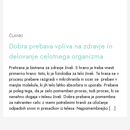
ČLANKI
Dobra prebava vpliva na zdravje in
delovanje celotnega organizma
Prehrana je bistvena za zdravje živali. S hrano je treba vnesti
primerno hrano: tisto, ki je fiziološka za telo živali. Ta hrana se v
procesu prebave razgradi v mikrohranila in sicer se prebavi v
manjše molekule, ki jih telo lahko absorbira in uporabi. Prebava
je poleg tega, da je zelo pomemben proces, tudi proces, ki se
nenehno dogaja v telesu živali. Dobra prebava je pomembna:
za nahranitev celic z vsemi potrebnimi hranili za izločanje
odpadnih snovi in ​​presežkov iz telesa. Najpomembnejšo […]