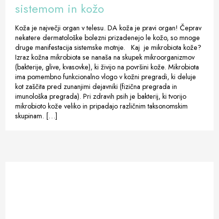
sistemom in kožo
Koža je največji organ v telesu. DA koža je pravi organ! Čeprav
nekatere dermatološke bolezni prizadenejo le kožo, so mnoge
druge manifestacija sistemske motnje. Kaj je mikrobiota kože?
Izraz kožna mikrobiota se nanaša na skupek mikroorganizmov
(bakterije, glive, kvasovke), ki živijo na površini kože. Mikrobiota
ima pomembno funkcionalno vlogo v kožni pregradi, ki deluje
kot zaščita pred zunanjimi dejavniki (fizična pregrada in
imunološka pregrada). Pri zdravih psih je bakterij, ki tvorijo
mikrobioto kože veliko in pripadajo različnim taksonomskim
skupinam. […]