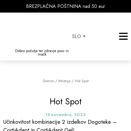
BREZPLAČNA POŠTNINA nad 50 eur
SLO
Dobro počutje ter zdravje psov in
mačk
Domov
/
Mnenja
/
Hot Spot
Hot Spot
15 novembra, 2022
Učinkovitost kombinacije 2 izdelkov Dogoteka –
CortiAdapt in CortiAdapt Gel!