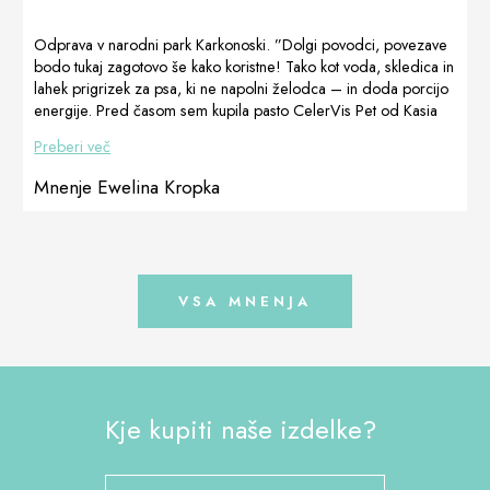
CortiAdapt gel
imunskega
Sprednje tace
ni uporabila, ker
sistema. Potem
so skoraj že v
Odprava v narodni park Karkonoski. ”Dolgi povodci, povezave
se mesto ni bilo
ko se je
idealni poziciji.
bodo tukaj zagotovo še kako koristne! Tako kot voda, skledica in
[…]
črevesje
Lastniku smo
lahek prigrizek za psa, ki ne napolni želodca – in doda porcijo
nekoliko umirilo
priporočili da
energije. Pred časom sem kupila pasto CelerVis Pet od Kasia
(blato je bilo
nadaljuje se vsaj
Niemiec, Dogoteka Polska, za Shani in Vigo in vidim, da jima
Preberi več
formirano), je
dva meseca z
zelo koristi! In sama tuba je majhna, odlično se prilega v
Sally prejela
uporabo
nahrbtnik, smo preverili in priporočili! Z Dogoteko Polska v
Mnenje Ewelina Kropka
polovico […]
DogoMaxy […]
Karkonoski park Narodowy. Pripravila Kasia Niemiec, Dogoteka
Polska
VSA MNENJA
Kje kupiti naše izdelke?