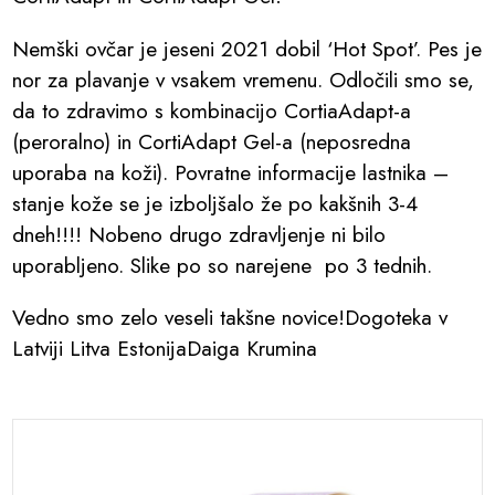
Nemški ovčar je jeseni 2021 dobil ‘Hot Spot’. Pes je
nor za plavanje v vsakem vremenu. Odločili smo se,
da to zdravimo s kombinacijo CortiaAdapt-a
(peroralno) in CortiAdapt Gel-a (neposredna
uporaba na koži). Povratne informacije lastnika –
stanje kože se je izboljšalo že po kakšnih 3-4
dneh!!!! Nobeno drugo zdravljenje ni bilo
uporabljeno. Slike po so narejene po 3 tednih.
Vedno smo zelo veseli takšne novice!Dogoteka v
Latviji Litva EstonijaDaiga Krumina