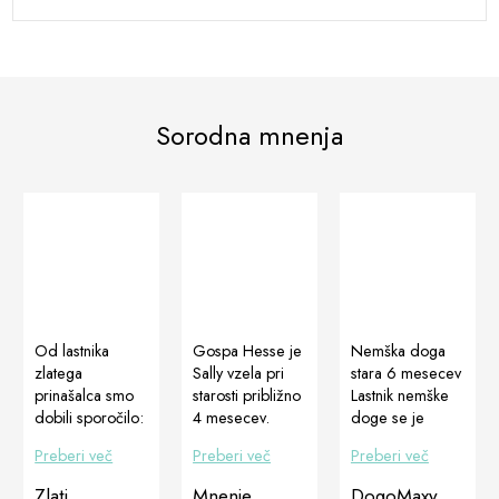
Sorodna mnenja
Od lastnika
Gospa Hesse je
Nemška doga
zlatega
Sally vzela pri
stara 6 mesecev
prinašalca smo
starosti približno
Lastnik nemške
dobili sporočilo:
4 mesecev.
doge se je
pes že dve leti
Samica je imela
obrnil na nas
Preberi več
Preberi več
Preberi več
zapored trpi
drisko kot voda.
zaradi težav v
zaradi hot spota
Takojšnji obiski
rasti.Sprednje
Zlati
Mnenje
DogoMaxy,