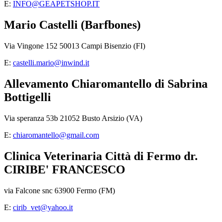
E:
INFO@GEAPETSHOP.IT
Mario Castelli (Barfbones)
Via Vingone 152 50013 Campi Bisenzio (FI)
E:
castelli.mario@inwind.it
Allevamento Chiaromantello di Sabrina
Bottigelli
Via speranza 53b 21052 Busto Arsizio (VA)
E:
chiaromantello@gmail.com
Clinica Veterinaria Città di Fermo dr.
CIRIBE' FRANCESCO
via Falcone snc 63900 Fermo (FM)
E:
cirib_vet@yahoo.it