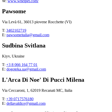
W:
www.whelpet.com/
Pawsome
Via Levà 61, 36013 piovene Rocchette (VI)
T:
3402102719
E:
pawsomeitalia@gmail.com
Sudbina Svitlana
Kiyv, Ukraine
T:
+3 8 066 164 77 01
E:
dogoteka.ua@gmail.com
L'Arca Di Noe' Di Pucci Milena
Via Ceccaroni, 1, 62019 Recanati MC, Italia
T:
+39 0717576180
E:
dellavaldice@gmail.com