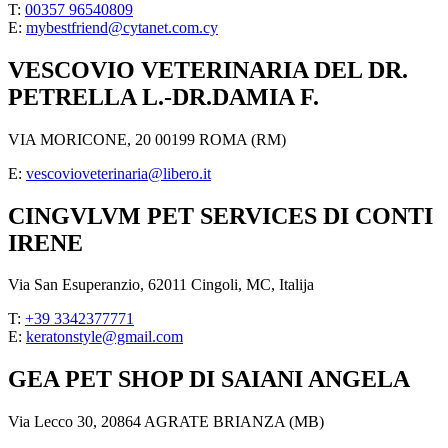
T:
00357 96540809
E:
mybestfriend@cytanet.com.cy
VESCOVIO VETERINARIA DEL DR.
PETRELLA L.-DR.DAMIA F.
VIA MORICONE, 20 00199 ROMA (RM)
E:
vescovioveterinaria@libero.it
CINGVLVM PET SERVICES DI CONTI
IRENE
Via San Esuperanzio, 62011 Cingoli, MC, Italija
T:
+39 3342377771
E:
keratonstyle@gmail.com
GEA PET SHOP DI SAIANI ANGELA
Via Lecco 30, 20864 AGRATE BRIANZA (MB)