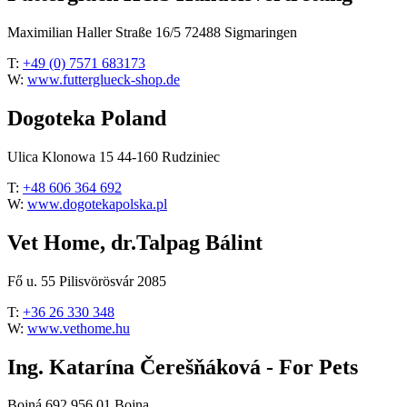
Maximilian Haller Straße 16/5 72488 Sigmaringen
T:
+49 (0) 7571 683173
W:
www.futterglueck-shop.de
Dogoteka Poland
Ulica Klonowa 15 44-160 Rudziniec
T:
+48 606 364 692
W:
www.dogotekapolska.pl
Vet Home, dr.Talpag Bálint
Fő u. 55 Pilisvörösvár 2085
T:
+36 26 330 348
W:
www.vethome.hu
Ing. Katarína Čerešňáková - For Pets
Bojná 692 956 01 Bojna