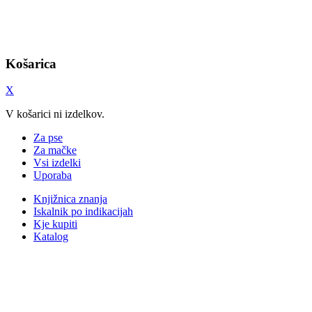
Košarica
X
V košarici ni izdelkov.
Za pse
Za mačke
Vsi izdelki
Uporaba
Knjižnica znanja
Iskalnik po indikacijah
Kje kupiti
Katalog