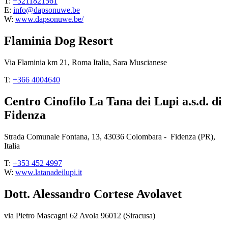
T:
+3211821561
E:
info@dapsonuwe.be
W:
www.dapsonuwe.be/
Flaminia Dog Resort
Via Flaminia km 21, Roma Italia, Sara Muscianese
T:
+366 4004640
Centro Cinofilo La Tana dei Lupi a.s.d. di
Fidenza
Strada Comunale Fontana, 13, 43036 Colombara - Fidenza (PR),
Italia
T:
+353 452 4997
W:
www.latanadeilupi.it
Dott. Alessandro Cortese Avolavet
via Pietro Mascagni 62 Avola 96012 (Siracusa)