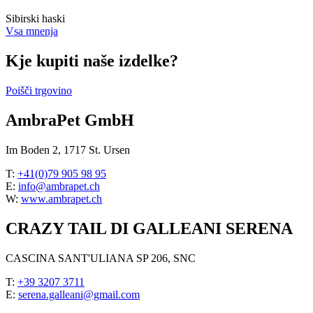
Sibirski haski
Vsa mnenja
Kje kupiti naše izdelke?
Poišči trgovino
AmbraPet GmbH
Im Boden 2, 1717 St. Ursen
T:
+41(0)79 905 98 95
E:
info@ambrapet.ch
W:
www.ambrapet.ch
CRAZY TAIL DI GALLEANI SERENA
CASCINA SANT'ULIANA SP 206, SNC
T:
+39 3207 3711
E:
serena.galleani@gmail.com