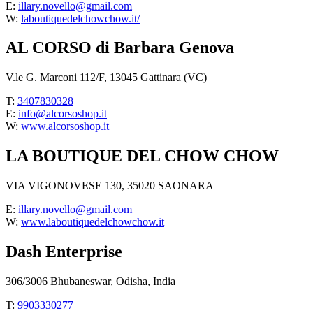
E:
illary.novello@gmail.com
W:
laboutiquedelchowchow.it/
AL CORSO di Barbara Genova
V.le G. Marconi 112/F, 13045 Gattinara (VC)
T:
3407830328
E:
info@alcorsoshop.it
W:
www.alcorsoshop.it
LA BOUTIQUE DEL CHOW CHOW
VIA VIGONOVESE 130, 35020 SAONARA
E:
illary.novello@gmail.com
W:
www.laboutiquedelchowchow.it
Dash Enterprise
306/3006 Bhubaneswar, Odisha, India
T:
9903330277