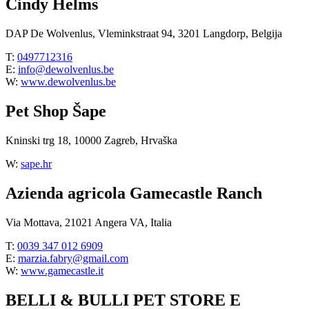
Cindy Helms
DAP De Wolvenlus, Vleminkstraat 94, 3201 Langdorp, Belgija
T:
0497712316
E:
info@dewolvenlus.be
W:
www.dewolvenlus.be
Pet Shop Šape
Kninski trg 18, 10000 Zagreb, Hrvaška
W:
sape.hr
Azienda agricola Gamecastle Ranch
Via Mottava, 21021 Angera VA, Italia
T:
0039 347 012 6909
E:
marzia.fabry@gmail.com
W:
www.gamecastle.it
BELLI & BULLI PET STORE E