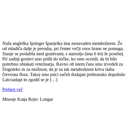
Naša angleška špringer španjelka ima nenavaden metabolizem. Že
od mladiča dalje je presuha, pri čemer večji vnos hrane ne pomaga.
Stanje se poslabša med gonitvami, s starostjo (ima 6 let) še posebej.
Pri zadnji gonitvi smo prišli do točke, ko smo ocenili, da bi bilo
potrebno obiskati veterinarja. Ravno ob istem času smo izvedeli za
Dogoteko in za možnost, da je za tak metabolizem kriva slaba
črevesna flora. Takoj smo psici začeli dodajati prehransko dopolnilo
Latcoadapt in zgodil se je […]
Preberi več
Mnenje Katja Rejec Longar