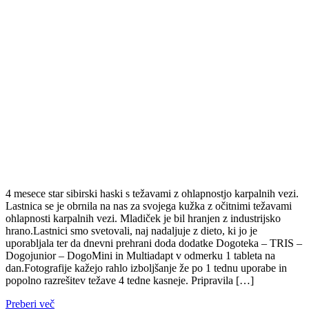
4 mesece star sibirski haski s težavami z ohlapnostjo karpalnih vezi.
Lastnica se je obrnila na nas za svojega kužka z očitnimi težavami
ohlapnosti karpalnih vezi. Mladiček je bil hranjen z industrijsko
hrano.Lastnici smo svetovali, naj nadaljuje z dieto, ki jo je
uporabljala ter da dnevni prehrani doda dodatke Dogoteka – TRIS –
Dogojunior – DogoMini in Multiadapt v odmerku 1 tableta na
dan.Fotografije kažejo rahlo izboljšanje že po 1 tednu uporabe in
popolno razrešitev težave 4 tedne kasneje. Pripravila […]
Preberi več