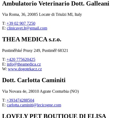
Ambulatorio Veterinario Dott. Galleani
Via Roma, 36, 20085 Locate di Triulzi MI, Italy
T:
+39 02 907 7250
E:
clinicavet.lt@gmail.com
THEA MEDICA s.r.o.
Pustiměřské Prusy 249, Pustiměř 68321
T:
+420 775620425
E:
info@theamedica.cz
W:
www.dogotekacz.cz
Dott. Carlotta Caminiti
Via Novara 4e, 28010 Agrate Conturbia (NO)
T:
+393474288504
E:
carlotta.caminiti@lecicogne.com
LOVELY PET BOUTIQUE DI ELISA