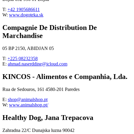
T:
+42 1905686611
W:
www.dogoteka.sk
Compagnie De Distribution De
Marchandise
05 BP 2150, ABIDJAN 05
T:
+225 08232358
E:
ahmad.naserddine@icloud.com
KINCOS - Alimentos e Companhia, Lda.
Rua de Sedouros, 161 4580-201 Paredes
E:
shop@animalshop.pt
W:
www.animalshop.pt/
Healthy Dog, Jana Trepacova
Zahradna 22/C Dunajska luzna 90042