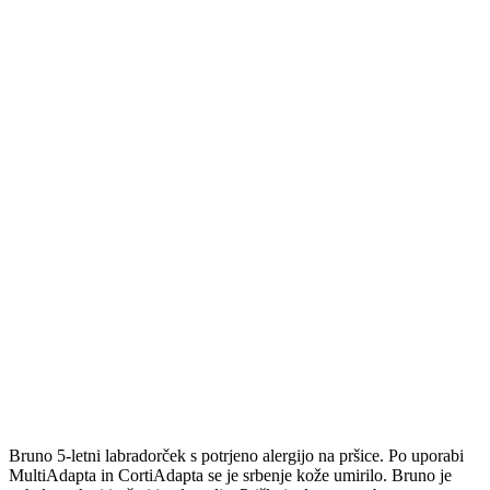
Bruno 5-letni labradorček s potrjeno alergijo na pršice. Po uporabi
MultiAdapta in CortiAdapta se je srbenje kože umirilo. Bruno je