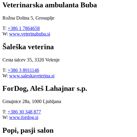
Veterinarska ambulanta Buba
Rožna Dolina 5, Grosuplje
T:
+386 1 7864658
W:
www.veterinabuba.si
Šaleška veterina
Cesta talcev 35, 3320 Velenje
T:
+386 3 8911146
W:
www.saleskaveterina.si
ForDog, Aleš Lahajnar s.p.
Gmajnice 28a, 1000 Ljubljana
T:
+386 30 348 877
W:
www.fordog.si
Popi, pasji salon