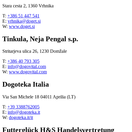
Stara cesta 2, 1360 Vrhnika
T:
+386 51 447 541
E:
vrhnika@doget.si
W:
www.doget.si
Tinkula, Neja Pengal s.p.
Stritarjeva ulica 26, 1230 Domžale
T:
+386 40 793 305
E:
info@dogovital.com
W:
www.dogovital.com
Dogoteka Italia
Via San Michele 18 04011 Aprilia (LT)
T:
+39 3388762005
E:
info@dogoteka.it
W:
dogoteka.it/it
Futterglück H&S Handelsvertretung