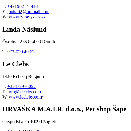
T:
+421902141414
E:
janka62@hotmail.com
W:
www.zdravy-pes.sk
Linda Näslund
Överbyn 235 834 98 Brunflo
T:
073-050 40 65
Le Clebs
1430 Rebecq Belgium
T:
+32472976057
E:
info@leclebs.com
W:
www.leclebs.com/
HRVAŠKA M.A.I.R. d.o.o., Pet shop Šape
Gospodska 26 10090 Zagreb