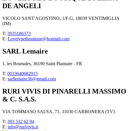
DE ANGELI
VICOLO SANT'AGOSTINO, 1/F-G, 18039 VENTIMIGLIA
(IM)
T:
3935186373
E:
Lovelypetboutique@hotmail.com
SARL Lemaire
1, les Brumales, 36190 Saint Plantaire - FR
T:
0033640682915
E:
sarllemaire36@gmail.com
RURI VIVIS DI PINARELLI MASSIMO
& C. S.A.S.
VIA TOMMASO SALSA, 71, 31030 CARBONERA (TV)
T:
393 332 62 94
E:
info@rurivivis.it