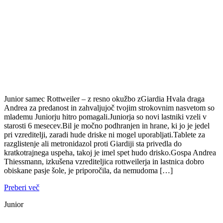
Junior samec Rottweiler – z resno okužbo zGiardia Hvala draga
Andrea za predanost in zahvaljujoč tvojim strokovnim nasvetom so
mlademu Juniorju hitro pomagali.Juniorja so novi lastniki vzeli v
starosti 6 mesecev.Bil je močno podhranjen in hrane, ki jo je jedel
pri vzreditelji, zaradi hude driske ni mogel uporabljati.Tablete za
razglistenje ali metronidazol proti Giardiji sta privedla do
kratkotrajnega uspeha, takoj je imel spet hudo drisko.Gospa Andrea
Thiessmann, izkušena vzrediteljica rottweilerja in lastnica dobro
obiskane pasje šole, je priporočila, da nemudoma […]
Preberi več
Junior