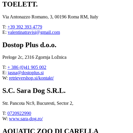
TOELETT.
Via Antonazzo Romano, 3, 00196 Roma RM, Italy
T:
+39 392 393 4779
E:
valentinatravisi@gmail.com
Dostop Plus d.o.o.
Preloge 2c, 2316 Zgornja Ložnica
T:
+ 386 (0)41 905 002
E:
jasna@dostoplus.si
W:
retrievershop.si/kontakt/
S.C. Sara Dog S.R.L.
Str. Pancota Nr.9, Bucuresti, Sector 2,
T:
0720922990
W:
www.sara-dog.ro/
AQUATIC ZOO DI CARELLA