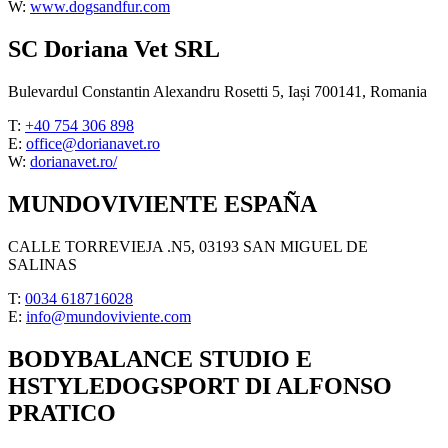
W:
www.dogsandfur.com
SC Doriana Vet SRL
Bulevardul Constantin Alexandru Rosetti 5, Iași 700141, Romania
T:
+40 754 306 898
E:
office@dorianavet.ro
W:
dorianavet.ro/
MUNDOVIVIENTE ESPAÑA
CALLE TORREVIEJA .N5, 03193 SAN MIGUEL DE
SALINAS
T:
0034 618716028
E:
info@mundoviviente.com
BODYBALANCE STUDIO E
HSTYLEDOGSPORT DI ALFONSO
PRATICO