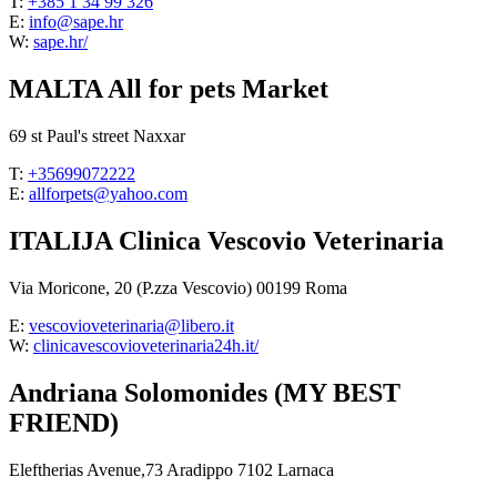
T:
+385 1 34 99 326
E:
info@sape.hr
W:
sape.hr/
MALTA All for pets Market
69 st Paul's street Naxxar
T:
+35699072222
E:
allforpets@yahoo.com
ITALIJA Clinica Vescovio Veterinaria
Via Moricone, 20 (P.zza Vescovio) 00199 Roma
E:
vescovioveterinaria@libero.it
W:
clinicavescovioveterinaria24h.it/
Andriana Solomonides (MY BEST
FRIEND)
Eleftherias Avenue,73 Aradippo 7102 Larnaca