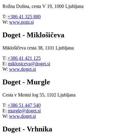
Rožna Dolina, cesta V 19, 1000 Ljubljana
T:
+386 41 325 880
W:
www.popi.si
Doget - Miklošičeva
Miklošičeva cesta 38, 1101 Ljubljana
T:
+386 41 421 125
E:
miklosiceva@doget.si
W:
www.doget.si
Doget - Murgle
Cesta v Mestni log 55, 1102 Ljubljana
T:
+386 51 447 540
E:
murgle@doget.si
W:
www.doget.si
Doget - Vrhnika