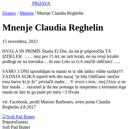
PRIJAVA
Domov
/
Mnenja
/
Mnenje Claudia Reghelin
Mnenje Claudia Reghelin
15 novembra, 2022
HVALA IN PRIMIS Shaira El Din, da mi je priporočila TA
IZDELEK …… moj pes 15 let, ne zeli lezati, ne na svoji lezalni
podlogi ne na travniku… In eno Leto so GA mučili otiščanci …..
SAMO 3 DNI uporabljam to maslo in iz slik lahko vidite razlike!!!
ZADNJA SLIKA izpred treh dni nazaj “je bila Otiščanec močne
roza barve ki je že” privlačil muhe… V zvezi s tem.. moj Ozzy si ne
lize masla … razumel je da mu pomaga in nasprotno z kremami tega
masla ne lize in ga pusti pri miru <3 Hvala
vir: Facebook, profil Maroso Barbones, avtor posta Claudia
Reghelin 4.8.2017
Priporočamno
Soft Pad Butter