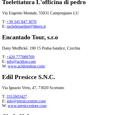
Toelettatura L'officina di pedro
Via Eugenio Montale, 55031 Camporgiano LU
T:
+39 345 847 3070
E:
rachelepardini@libero.it
Encantado Tour, s.r.o
Dany Medřické, 190 15 Praha-Satalice, Czechia
T:
+420 777089769
E:
info@acldog.com
W:
www.acldogshop.com/
Edil Presicce S.N.C.
Via Ignazio Veris, 47, 73020 Scorrano
T:
3312603427
E:
info@presiccestore.com
W:
www.presiccestore.com