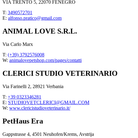
VIA TRENTO 5, 22070 FENEGRO
T:
3490572701
E:
alfonso.pratico@gmail.com
ANIMAL LOVE S.R.L.
Via Carlo Marx
T:
(+39) 3792576008
W:
animalovepetshop.com/pages/contatti
CLERICI STUDIO VETERINARIO
Via Farinelli 2, 28921 Verbania
T:
+39 0323346281
E:
STUDIOVETCLERICI@GMAIL.COM
W:
www.clericistudioveterinario.it/
PetHaus Era
Gappstrasse 4, 4501 Neuhofen/Krems, Avstrija