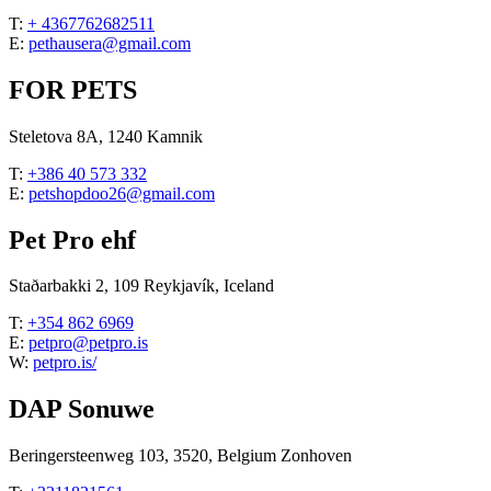
T:
+ 4367762682511
E:
pethausera@gmail.com
FOR PETS
Steletova 8A, 1240 Kamnik
T:
+386 40 573 332
E:
petshopdoo26@gmail.com
Pet Pro ehf
Staðarbakki 2, 109 Reykjavík, Iceland
T:
+354 862 6969
E:
petpro@petpro.is
W:
petpro.is/
DAP Sonuwe
Beringersteenweg 103, 3520, Belgium Zonhoven