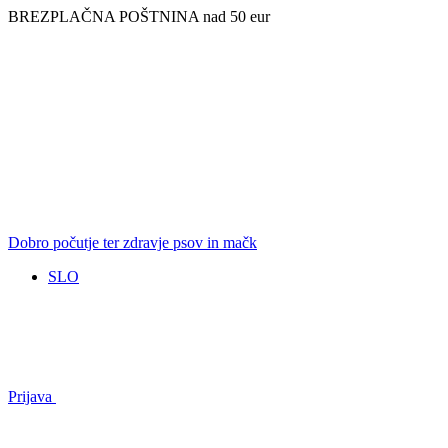
BREZPLAČNA POŠTNINA nad 50 eur
Dobro počutje ter zdravje psov in mačk
SLO
Prijava