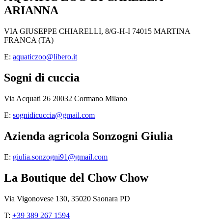
ARIANNA
VIA GIUSEPPE CHIARELLI, 8/G-H-I 74015 MARTINA
FRANCA (TA)
E:
aquaticzoo@libero.it
Sogni di cuccia
Via Acquati 26 20032 Cormano Milano
E:
sognidicuccia@gmail.com
Azienda agricola Sonzogni Giulia
E:
giulia.sonzogni91@gmail.com
La Boutique del Chow Chow
Via Vigonovese 130, 35020 Saonara PD
T:
+39 389 267 1594