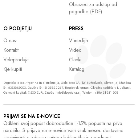
Obrazec za odstop od
pogodbe (PDF)
O PODJETJU
PRESS
O nas
V medijih
Kontakt
Video
Veleprodaja
Članki
Kje kupiti
Katalog
Dogoteka d.o.o., trgovina in distribucija, Golo Brdo 3A, 1215 Medvode, Slovenija, Matična
št.: 6333362000, Davčna št.: SI 35522267, Registrski organ: Okrožno sodišče v Ljubljani,
Osnovni kapital: 7.500 EUR, E-pošta: info@dogoteka.si, Telefon: +386 31 331 508
PRIJAVI SE NA E-NOVICE
Odkleni svoj popust dobrodošlice: -15% popusta na prvo
naročilo. S prijavo na e-novice vam vsak mesec dostavimo
zanimivosti o zdravju vašega ljubljenčka in ugodnosti.