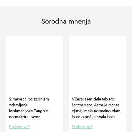
Sorodna mnenja
2 meseca po zadnjem
Včeraj sem dala tableto
zdravljenju
LactoAdapt. Astra je danes
leishmanijoze.Tangoje
zjutraj imela normalno blato.
normaliziral raven
In celo noč je spala brez
proteinograma (nadzor
zraka in zvokov v trebuhu …
Preberi več
Preberi več
leishmanijoze) in je v celoti
Hvala !!!! Astra je mlada