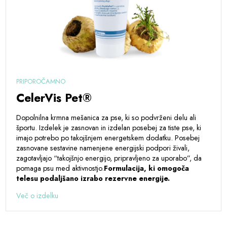
PRIPOROČAMNO
CelerVis Pet®
Dopolnilna krmna mešanica za pse, ki so podvrženi delu ali
športu. Izdelek je zasnovan in izdelan posebej za tiste pse, ki
imajo potrebo po takojšnjem energetskem dodatku. Posebej
zasnovane sestavine namenjene energijski podpori živali,
zagotavljajo “takojšnjo energijo, pripravljeno za uporabo”, da
pomaga psu med aktivnostjo.
Formulacija, ki omogoča
telesu podaljšano izrabo rezervne energije.
Več o izdelku