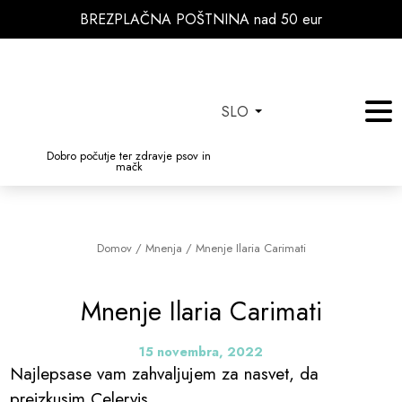
BREZPLAČNA POŠTNINA nad 50 eur
SLO
Dobro počutje ter zdravje psov in
mačk
Domov
/
Mnenja
/
Mnenje Ilaria Carimati
Mnenje Ilaria Carimati
15 novembra, 2022
Najlepsase vam zahvaljujem za nasvet, da
preizkusim Celervis.