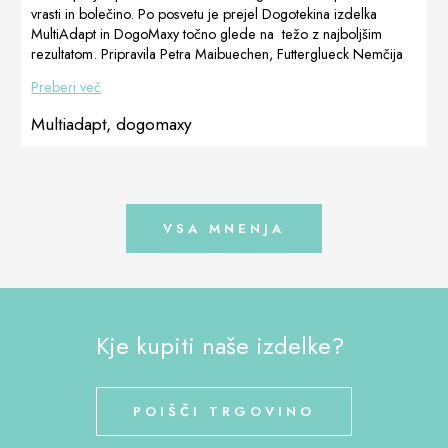
reproduktivne
Dogoteka
vrasti in bolečino. Po posvetu je prejel Dogotekina izdelka
aktivnosti dam
Poljska Ameriški
MultiAdapt in DogoMaxy točno glede na težo z najboljšim
plemenjakom
mladiči koker
rezultatom. Pripravila Petra Maibuechen, Futterglueck Nemčija
FertiAdapt.
španjela,
Preberi več
HUGO se
vzreditelj Vicolo
ponaša z zelo
Fiori Szymon
Multiadapt, dogomaxy
kakovostnim […]
Karnas
VSA MNENJA
Kje kupiti naše izdelke?
POIŠČI TRGOVINO