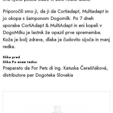
Priporočili smo ji, da ji da Cortiadapt, Multiadapt in
jo okopa s šamponom Dogomilk. Po 7 dneh
uporabe CortiAdapt & MultiAdapt in eni kopeli v
DogoMilku je lastnik že opazil prve spremembe.
Koža je bolj zdrava, dlaka je čudovito sijoča ​​in manj
redka.
Slika pred
Slika Po enem tednu
Preparato da For Pets di ing. Katuska Čerešňáková,
distributore per Dogoteka Slovakia