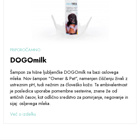
PRIPOROČAMNO
DOGOmilk
Šampon za hišne ljubljenčke DOGOmilk na bazi oslovega
mleka. Nov šampon "Owner & Pet", namenjen čiščenju živali z
ustreznim pH, tudi nežnim za človeško kožo. Ta ambivalentnost
je posledica uporabe pomembne sestavine, znane že od
antičnih časov, kot odlično sredstvo za pomirjanje, negovanje in
sijaj: osljevega mleka.
Več o izdelku