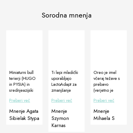
Sorodna mnenja
Miniaturni bull
Ti lepi mladički
Oreo je imel
terierji (HUGO
uporabljajo
včeraj težave s
in PYSIA) in
LactoAdapt za
prebavo
srednjeazijski
zmanjšanje
(verjetno je
ovčar CAO
njihove
pojedel nekaj,
Preberi več
Preberi več
Preberi več
(IRKISH) –
dovzetnosti za
česar ne bi
Veterinar,
bolezni, za
smel), zato sem
Mnenje Agata
Mnenje
Mnenje
vzreditelj Agata
povečanje
se odločila, da
Sibielak Stypa
Szymon
Mihaela S
Sibielak Stypa
imunosti in
mu dam za
Karnas
PRIPOROČAM
spodbujanje
večerjo eno
!!! Kot lastnik in
apetita pri
tableto