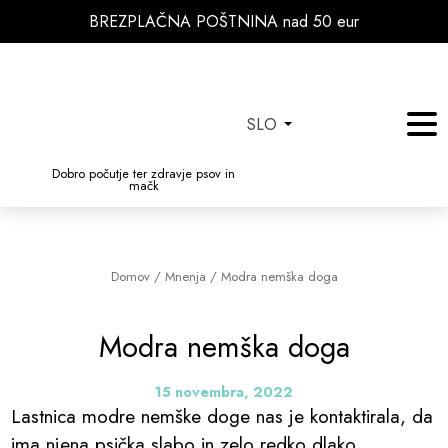
BREZPLAČNA POŠTNINA nad 50 eur
SLO
Dobro počutje ter zdravje psov in
mačk
Domov
/
Mnenja
/
Modra nemška doga
Modra nemška doga
15 novembra, 2022
Lastnica modre nemške doge nas je kontaktirala, da
ima njena psička slabo in zelo redko dlako.