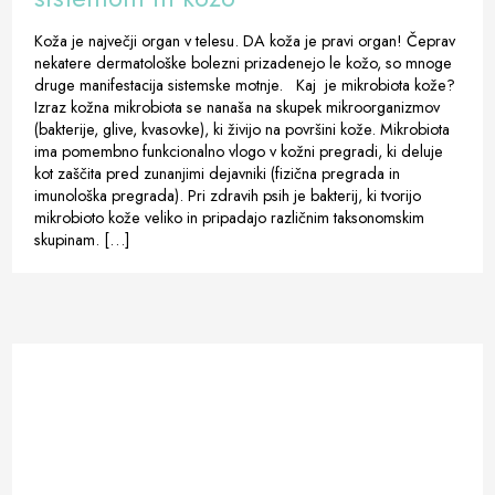
Koža je največji organ v telesu. DA koža je pravi organ! Čeprav
nekatere dermatološke bolezni prizadenejo le kožo, so mnoge
druge manifestacija sistemske motnje. Kaj je mikrobiota kože?
Izraz kožna mikrobiota se nanaša na skupek mikroorganizmov
(bakterije, glive, kvasovke), ki živijo na površini kože. Mikrobiota
ima pomembno funkcionalno vlogo v kožni pregradi, ki deluje
kot zaščita pred zunanjimi dejavniki (fizična pregrada in
imunološka pregrada). Pri zdravih psih je bakterij, ki tvorijo
mikrobioto kože veliko in pripadajo različnim taksonomskim
skupinam. […]