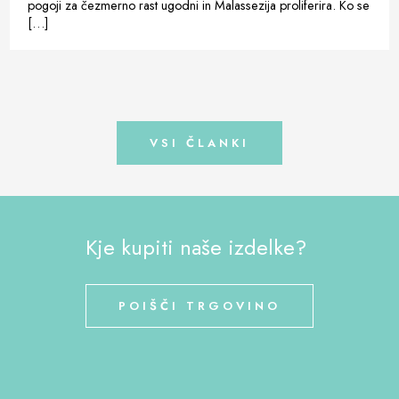
pogoji za čezmerno rast ugodni in Malassezija proliferira. Ko se
[…]
VSI ČLANKI
Kje kupiti naše izdelke?
POIŠČI TRGOVINO