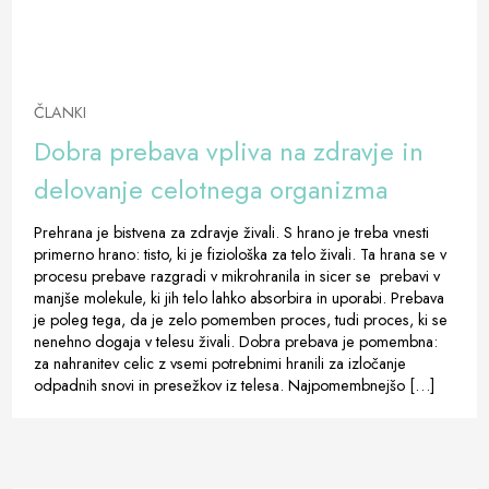
ČLANKI
Dobra prebava vpliva na zdravje in
delovanje celotnega organizma
Prehrana je bistvena za zdravje živali. S hrano je treba vnesti
primerno hrano: tisto, ki je fiziološka za telo živali. Ta hrana se v
procesu prebave razgradi v mikrohranila in sicer se prebavi v
manjše molekule, ki jih telo lahko absorbira in uporabi. Prebava
je poleg tega, da je zelo pomemben proces, tudi proces, ki se
nenehno dogaja v telesu živali. Dobra prebava je pomembna:
za nahranitev celic z vsemi potrebnimi hranili za izločanje
odpadnih snovi in ​​presežkov iz telesa. Najpomembnejšo […]