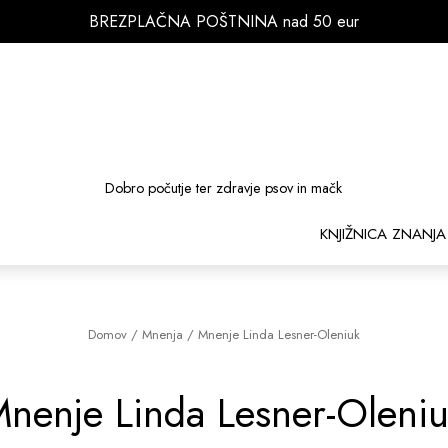
BREZPLAČNA POŠTNINA nad 50 eur
Dobro počutje ter zdravje psov in mačk
KNJIŽNICA ZNANJA
Domov
/
Mnenja
/
Mnenje Linda Lesner-Oleniuk
nenje Linda Lesner-Oleni