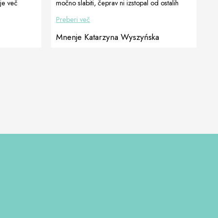
je več
močno slabiti, čeprav ni izstopal od ostalih
a močno
bratov in sester. Dala sem mu CelerVis Pet.
Preberi več
je več
Na moje presenečenje je psička začela
ega srbenja
pridobivati moč. Danes je z nami in
Mnenje Katarzyna Wyszyńska
eroide ne na
prepričana sem, da je to po zaslugi te paste.
benja) se je
Hvala Katarzyna Wyszyńska Mnenje Kasia
lo pogrizla,
Niemiec, Dogoteka Polska
žo in
. Ker […]