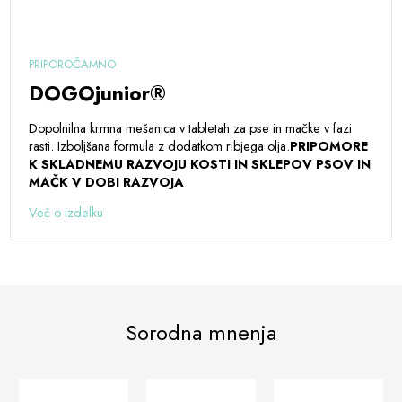
PRIPOROČAMNO
DOGOjunior®
Dopolnilna krmna mešanica v tabletah za pse in mačke v fazi
rasti. Izboljšana formula z dodatkom ribjega olja.
PRIPOMORE
K SKLADNEMU RAZVOJU KOSTI IN SKLEPOV PSOV IN
MAČK V DOBI RAZVOJA
Več o izdelku
Sorodna mnenja