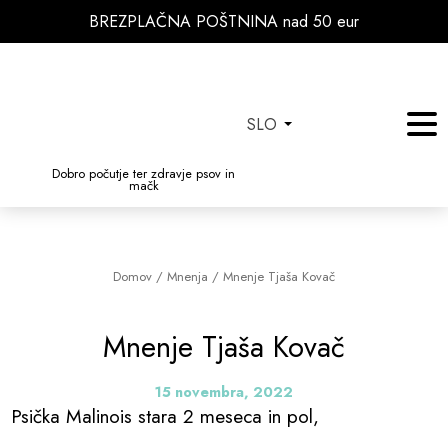
BREZPLAČNA POŠTNINA nad 50 eur
SLO
Dobro počutje ter zdravje psov in
mačk
Domov
/
Mnenja
/
Mnenje Tjaša Kovač
Mnenje Tjaša Kovač
15 novembra, 2022
Psička Malinois stara 2 meseca in pol,