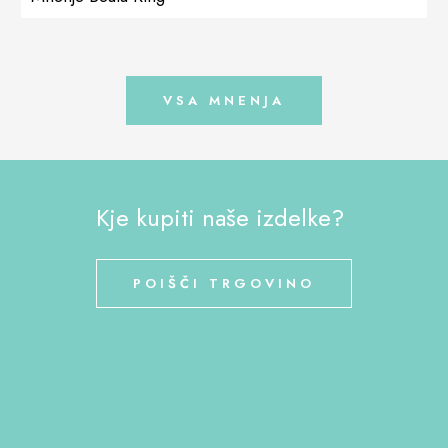
senzacionalno gospo Kasio, strokovno svetovanje, ekspresna
dostava dodatkov. Iskreno se vam zahvaljujem za vaše
sodelovanje in vse nasvete – s […]
VSA MNENJA
Kje kupiti naše izdelke?
POIŠČI TRGOVINO