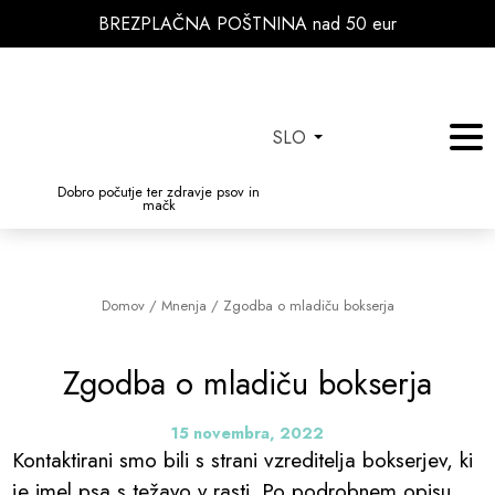
BREZPLAČNA POŠTNINA nad 50 eur
SLO
Dobro počutje ter zdravje psov in
mačk
Domov
/
Mnenja
/
Zgodba o mladiču bokserja
Zgodba o mladiču bokserja
15 novembra, 2022
Kontaktirani smo bili s strani vzreditelja bokserjev, ki
je imel psa s težavo v rasti. Po podrobnem opisu