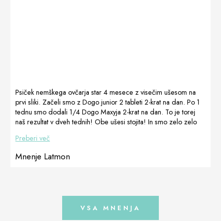
Psiček nemškega ovčarja star 4 mesece z visečim ušesom na
prvi sliki. Začeli smo z Dogo junior 2 tableti 2-krat na dan. Po 1
tednu smo dodali 1/4 Dogo Maxyja 2-krat na dan. To je torej
naš rezultat v dveh tednih! Obe ušesi stojita! In smo zelo zelo
veseli!!!!! Daiga Krumina Dogoteka v Latviji Litva Estonija
Preberi več
www.latmonshop.com
Mnenje Latmon
VSA MNENJA