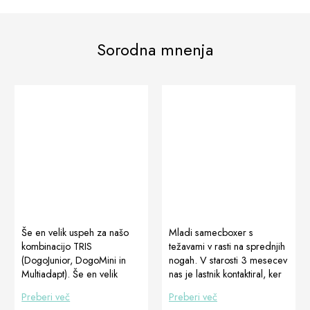
Sorodna mnenja
Še en velik uspeh za našo
Mladi samecboxer s
kombinacijo TRIS
težavami v rasti na sprednjih
(DogoJunior, DogoMini in
nogah. V starosti 3 mesecev
Multiadapt). Še en velik
nas je lastnik kontaktiral, ker
uspeh za našo kombinacijo
je imel njegov pes
Preberi več
Preberi več
TRIS (DogoJunior, DogoMini
upognjene sprednje noge,