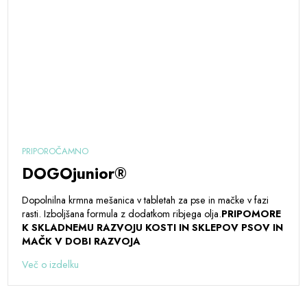
PRIPOROČAMNO
DOGOjunior®
Dopolnilna krmna mešanica v tabletah za pse in mačke v fazi
rasti. Izboljšana formula z dodatkom ribjega olja.
PRIPOMORE
K SKLADNEMU RAZVOJU KOSTI IN SKLEPOV PSOV IN
MAČK V DOBI RAZVOJA
Več o izdelku