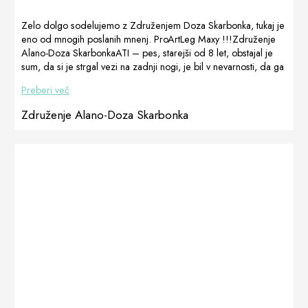
Zelo dolgo sodelujemo z Združenjem Doza Skarbonka, tukaj je
eno od mnogih poslanih mnenj. ProArtLeg Maxy !!!Združenje
Alano-Doza SkarbonkaATI – pes, starejši od 8 let, obstajal je
sum, da si je strgal vezi na zadnji nogi, je bil v nevarnosti, da ga
bo treba operirati. Po uporabi ProArtLeg maxy so vsi simptomi
Preberi več
izginili in samica se popolnoma premika in z gibalnim sistemom
ni težav. Mnenje Kasia Niemiec, Dogoteka Polska. Objavljeno
Združenje Alano-Doza Skarbonka
na Facebooku
7.9.2020https://www.facebook.com/profile.php?
id=100000125053489